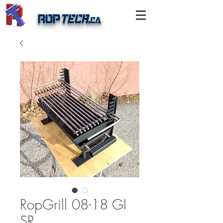
ROP
TECH
.
ca
RopGrill 08-18 GI
SR