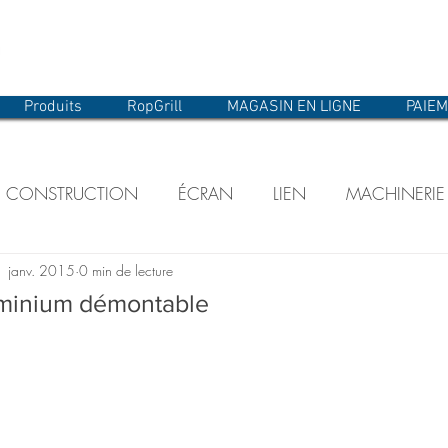
Produits
RopGrill
MAGASIN EN LIGNE
PAIE
CONSTRUCTION
ÉCRAN
LIEN
MACHINERIE
 janv. 2015
0 min de lecture
IDEAUX
POLICHINELLE
SPECTACLE
STRUCTURE
uminium démontable
Éclairage et accessoires
Chariots
Quincaillerie