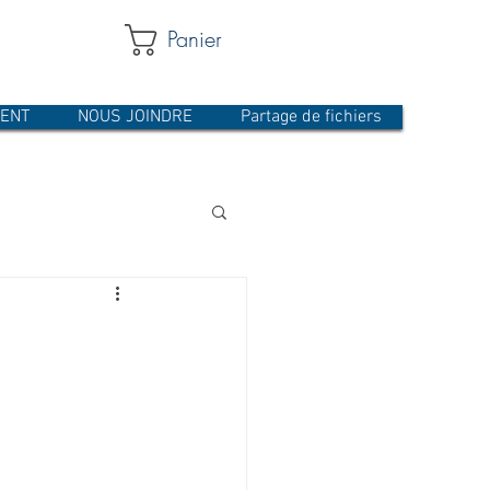
Panier
MENT
NOUS JOINDRE
Partage de fichiers
 ÉCRAN
USINAGE
Pare-étincelles