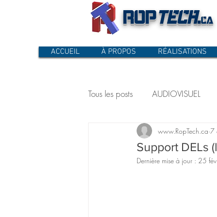
ROP
TECH
.
ca
ACCUEIL
À PROPOS
RÉALISATIONS
Tous les posts
AUDIOVISUEL
www.RopTech.ca
7
PRODUITS SUR MESURE
R
Support DELs (
Dernière mise à jour :
25 fé
VIDÉO
Foyer
Meuble
Grille et plaque de cuisson