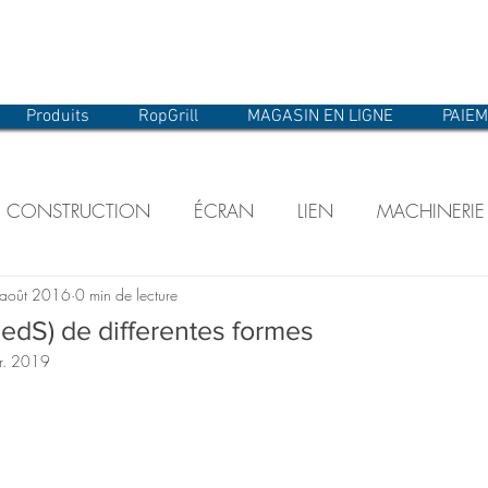
Produits
RopGrill
MAGASIN EN LIGNE
PAIE
CONSTRUCTION
ÉCRAN
LIEN
MACHINERIE
 août 2016
0 min de lecture
IDEAUX
POLICHINELLE
SPECTACLE
STRUCTURE
ledS) de differentes formes
vr. 2019
Éclairage et accessoires
Chariots
Quincaillerie