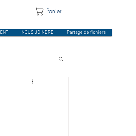
Panier
MENT
NOUS JOINDRE
Partage de fichiers
 ÉCRAN
USINAGE
Pare-étincelles