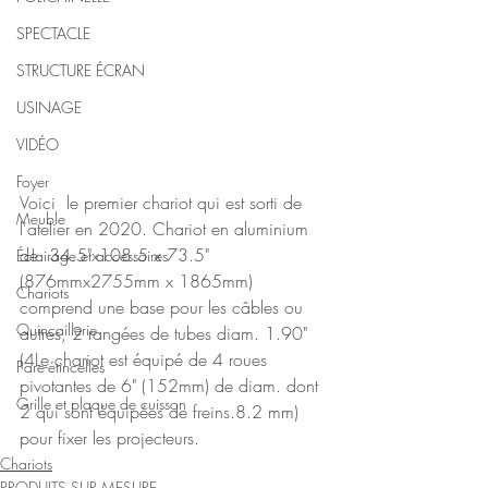
SPECTACLE
STRUCTURE ÉCRAN
USINAGE
VIDÉO
Foyer
Voici  le premier chariot qui est sorti de 
Meuble
l'atelier en 2020. Chariot en aluminium 
de  34.5"x108.5 x 73.5" 
Éclairage et accessoires
(876mmx2755mm x 1865mm) 
Chariots
comprend une base pour les câbles ou  
Quincaillerie
autres, 2 rangées de tubes diam. 1.90" 
(4Le chariot est équipé de 4 roues  
Pare-étincelles
pivotantes de 6" (152mm) de diam. dont 
Grille et plaque de cuisson
2 qui sont équipées de freins.8.2 mm)  
pour fixer les projecteurs. 
Chariots
PRODUITS SUR MESURE