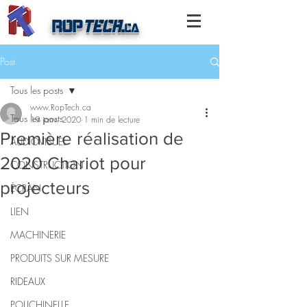
ROP
TECH
.
ca
Post
Tous les posts
www.RopTech.ca
Tous les posts
19 janv. 2020
1 min de lecture
Première réalisation de
AUDIOVISUEL
2020 Chariot pour
CONSTRUCTION
projecteurs
ÉCRAN
LIEN
MACHINERIE
PRODUITS SUR MESURE
RIDEAUX
POLICHINELLE