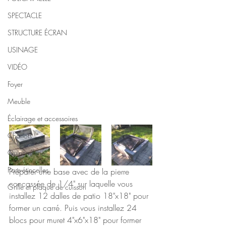
SPECTACLE
STRUCTURE ÉCRAN
USINAGE
VIDÉO
Foyer
Meuble
Éclairage et accessoires
Chariots
Quincaillerie
Pare-étincelles
Préparer une base avec de la pierre 
concassée de 1/4" sur laquelle vous 
Grille et plaque de cuisson
installez 12 dalles de patio 18"x18" pour 
former un carré. Puis vous installez 24 
blocs pour muret 4"x6"x18" pour former 