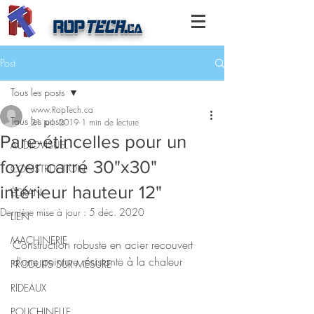
ROP
TECH
.
ca
Post
Tous les posts
www.RopTech.ca
Tous les posts
21 juil. 2019
1 min de lecture
Pare-étincelles pour un
AUDIOVISUEL
foyer carré 30"x30"
CONSTRUCTION
intérieur hauteur 12"
ÉCRAN
Dernière mise à jour :
5 déc. 2020
LIEN
MACHINERIE
Construction robuste en acier recouvert 
d'une peinture résistante à la chaleur
PRODUITS SUR MESURE
RIDEAUX
POLICHINELLE