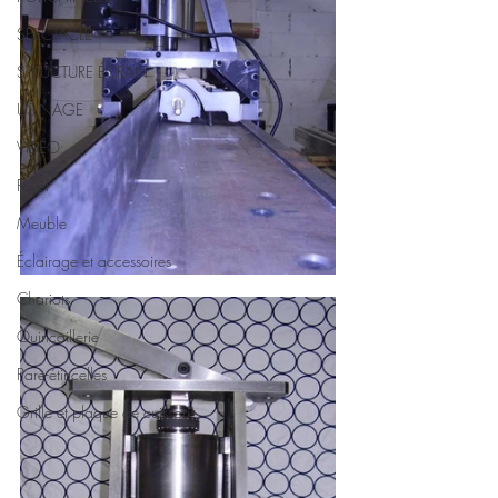
SPECTACLE
STRUCTURE ÉCRAN
USINAGE
VIDÉO
Foyer
Meuble
Éclairage et accessoires
Chariots
Quincaillerie
Pare-étincelles
Grille et plaque de cuisson