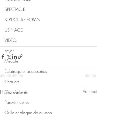
SPECTACLE
STRUCTURE ÉCRAN
USINAGE
VIDÉO
Foyer
Meuble
Éclairage et accessoires
Chariots
Posts récents
Voir tout
Quincaillerie
Pare-étincelles
Grille et plaque de cuisson