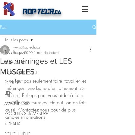
ROP
TECH
.
ca
Post
Tous les posts
www.RopTech.ca
Tous les posts
9 nov. 2020
1 min de lecture
Les méninges et LES
AUDIOVISUEL
MUSCLES
CONSTRUCTION
Il ne faut pas seulement faire travailler les 
ÉCRAN
méninges, une barre d'entrainement (sur 
LIEN
mesure) Pull-ups peut vous aider à faire 
travailler vos muscles. Hé oui, on en fait 
MACHINERIE
aussi. Contactez-nous pour de plus 
PRODUITS SUR MESURE
amples informations.
RIDEAUX
POLICHINELLE