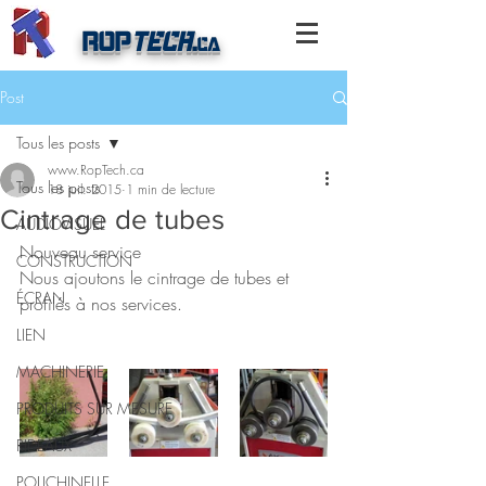
ROP
TECH
.
ca
Post
Tous les posts
www.RopTech.ca
Tous les posts
18 juil. 2015
1 min de lecture
Cintrage de tubes
AUDIOVISUEL
Nouveau service
CONSTRUCTION
Nous ajoutons le cintrage de tubes et 
ÉCRAN
profilés à nos services.
LIEN
MACHINERIE
PRODUITS SUR MESURE
RIDEAUX
POLICHINELLE