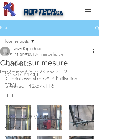
ROP
TECH
.
ca
Post
Tous les posts
www.RopTech.ca
Tous les posts
14 janv. 2018
1 min de lecture
Chariot sur mesure
AUDIOVISUEL
Dernière mise à jour :
23 janv. 2019
CONSTRUCTION
Chariot assemblé prêt à l'utilisation 
ÉCRAN
dimension 42x54x116
LIEN
MACHINERIE
PRODUITS SUR MESURE
RIDEAUX
POLICHINELLE