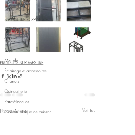
SPECTACLE
STRUCTURE ÉCRAN
USINAGE
VIDÉO
Foyer
Meuble
PRODUITS SUR MESURE
Éclairage et accessoires
Chariots
Quincaillerie
Pare-étincelles
Posts récents
Voir tout
Grille et plaque de cuisson