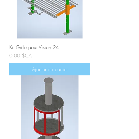
Kit Grille pour Vision 24
Prix
0,00 $CA
Ajouter au panier