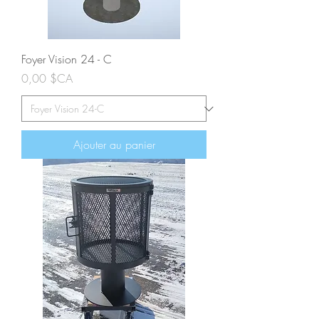
Foyer Vision 24 - C
Prix
0,00 $CA
Ajouter au panier